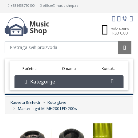
+381638710100
office@music-shop.rs
Music
Shop
VAŠA KORPA
RSD 0,00
(current)
Početna
O nama
Kontakt
Kategorije
Rasveta & Efekti
Roto glave
Master Light MLMH200 LED 200w