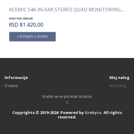
ACEMIC S4A IN-EAR STEREO QUAD MONITORING SISTEM
ACEMIC S1A IN-EAR STE
RSD
41.300,00
RSD
28.320,00
DODAJTE U KORPU
Informacije
Moj nalog
O nama
Moj nalog
Vratite se na početak stranice
Copyrights © 2019-2026. Powered by
Grebyco
. All rights
reserved.