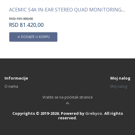
ACEMIC S4A IN-EAR STEREO QUAD MONITORING SISTEM
AC
RSD
101.300,00
RS
RSD
81.420,00
R
DODAJTE U KORPU
Informacije
Moj nalog
O nama
Moj nalog
Vratite se na početak stranice
Copyrights © 2019-2026. Powered by
Grebyco
. All rights
reserved.