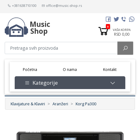
+381638710100
office@music-shop.rs
Music
0
Shop
VAŠA KORPA
RSD 0,00
(current)
Početna
O nama
Kontakt
Kategorije
Klavijature & Klaviri
Aranžeri
Korg Pa300