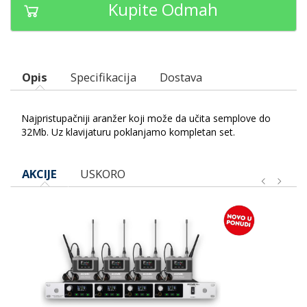
Kupite Odmah
Opis
Specifikacija
Dostava
Najpristupačniji aranžer koji može da učita semplove do
32Mb. Uz klavijaturu poklanjamo kompletan set.
AKCIJE
USKORO