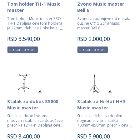
Tom holder TH-1 Music
Zvono Music master
master
Bell 6
Tom holder Music master PRO
Zvono za bubnjeve od metala
TH-1.Debljina cevi tom holdera
dužine 6"(15,2cm) Music
ja 22mm, debljina šipke koja
master Bell 6.
drži tom je 10mm.
RSD
3.540,00
RSD
2.000,00
DODAJTE U KORPU
DODAJTE U KORPU
Stalak za doboš SS800
Stalak za Hi-Hat HH3
Music master
Music master
Stalak za doboš veoma
Stalak za Hi hat sa duplim
masivan i stabilan za doboševe
nogicama, visina stalka
prečnika 12"-14".Debljina cevi
700mm-850mm, prečnik cevi
28,6mm-25mm, visina stalka je
25mm-22mm.
u rasponu od 450mm-550mm
RSD
8.400,00
RSD
5.900,00