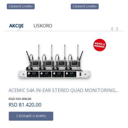
DODAJTE U KORPU
DODAJTE U KORPU
AKCIJE
USKORO
ACEMIC S4A IN-EAR STEREO QUAD MONITORING SISTEM
AC
RSD
101.300,00
RS
RSD
81.420,00
R
DODAJTE U KORPU