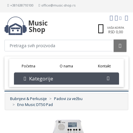
+381638710100
office@music-shop.rs
Music
Shop
VAŠA KORPA
RSD 0,00
(current)
Početna
O nama
Kontakt
Kategorije
Bubnjevi & Perkusije
Padovi za vežbu
Eno Music DT50 Pad