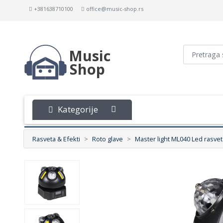
+381638710100
office@music-shop.rs
Music
Shop
Kategorije
Rasveta & Efekti
Roto glave
Master light ML040 Led rasvet