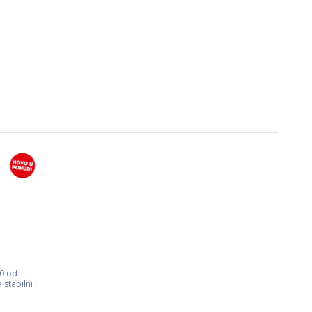
00 od
stabilni i