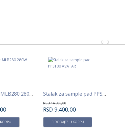
Master light MLB280 280W Beam -Spot
Stalak za sample pad PPS100 AVATAR
RSD
14.300,00
RSD
6.900,00
,00
RSD
9.400,00
RSD
4.65
 KORPU
DODAJTE U KORPU
DODAJT