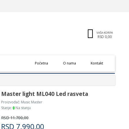
VAŠA KORPA
RSD 0,00
(current)
Početna
O nama
Kontakt
Master light ML040 Led rasveta
Proizvođač:
Music Master
Stanje:
Na stanju
RSD
11.700,00
RSD
7.990,00