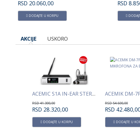
su od metala tako da je stabilnost
RSD
20.060,00
RSD
8.85
zagarantovana
DODAJTE U KORPU
DODAJT
AKCIJE
USKORO
ACEMIC S4A IN-EAR STEREO QUAD MONITORING SISTEM
ACEMIC S1A IN-EAR STEREO MONITORING SISTEM
RSD
41.300,00
RSD
54.600,00
RSD
28.320,00
RSD
42.480,0
U
DODAJTE U KORPU
DODAJTE U KO