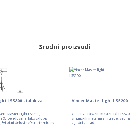
Srodni proizvodi
ght LSS800 stalak za
Vincer Master light LSS200
vetu Master Light LSS800,
Vincer za rasvetu Master light LSS2
eđu bendovima, lako sklopiv,
vrhunskih materijala i izrade, veoma 
.Svi bitni delovi račva i steznici su
zgodni za rad.