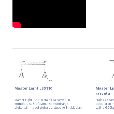
Master Light LSS110
Master Li
rasvetu
Master Light LSS110 stalak za rasvetu u
Stalak za ras
kompletu sa šrafovima za montiranje
popularan m
efekata.Širina od stuba do stuba je 3m.Idealan
težina 6,96kg
za orkestre.Svi bitni delovi stalka račva i steznici
od metala.