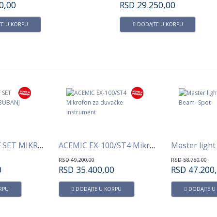
0,00
RSD
29.250,00
E U KORPU
DODAJTE U KORPU
ACEMIK DM-7F SET MIKROFONA ZA BUBANJ
ACEMIC EX-100/ST4 Mikrofon za duvačke instrument
RSD
49.200,00
RSD
58.750,00
0
RSD
35.400,00
RSD
47.200
RPU
DODAJTE U KORPU
DODAJTE U