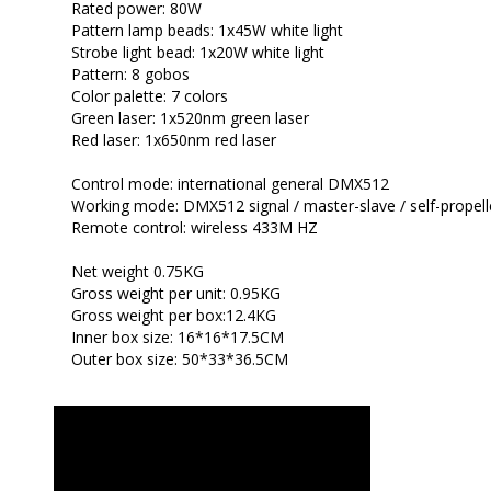
Rated power: 80W
Pattern lamp beads: 1x45W white light
Strobe light bead: 1x20W white light
Pattern: 8 gobos
Color palette: 7 colors
Green laser: 1x520nm green laser
Red laser: 1x650nm red laser
Control mode: international general DMX512
Working mode: DMX512 signal / master-slave / self-propelle
Remote control: wireless 433M HZ
Net weight 0.75KG
Gross weight per unit: 0.95KG
Gross weight per box:12.4KG
Inner box size: 16*16*17.5CM
Outer box size: 50*33*36.5CM