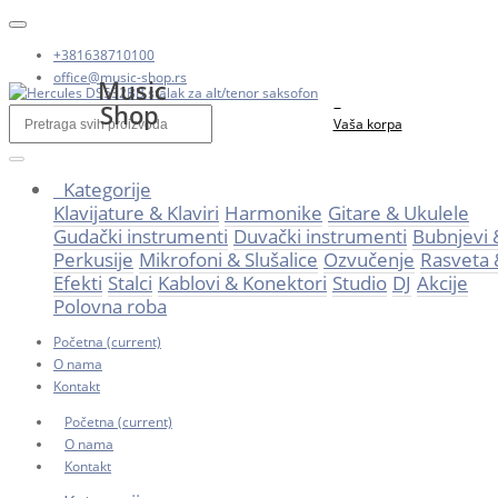
+381638710100
office@music-shop.rs
Music
Shop
Vaša korpa
Kategorije
Klavijature & Klaviri
Harmonike
Gitare & Ukulele
Gudački instrumenti
Duvački instrumenti
Bubnjevi 
Perkusije
Mikrofoni & Slušalice
Ozvučenje
Rasveta 
Efekti
Stalci
Kablovi & Konektori
Studio
DJ
Akcije
Polovna roba
Početna
(current)
O nama
Kontakt
Početna
(current)
O nama
Kontakt