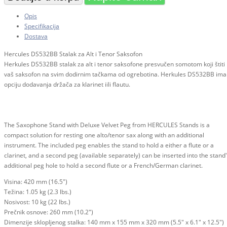
Opis
Specifikacija
Dostava
Hercules DS532BB Stalak za Alt i Tenor Saksofon
Herkules DS532BB stalak za alt i tenor saksofone presvučen somotom koji štiti
vaš saksofon na svim dodirnim tačkama od ogrebotina. Herkules DS532BB ima
opciju dodavanja držača za klarinet iili flautu.
The Saxophone Stand with Deluxe Velvet Peg from HERCULES Stands is a
compact solution for resting one alto/tenor sax along with an additional
instrument. The included peg enables the stand to hold a either a flute or a
clarinet, and a second peg (available separately) can be inserted into the stand
additional peg hole to hold a second flute or a French/German clarinet.
Visina: 420 mm (16.5")
Težina: 1.05 kg (2.3 lbs.)
Nosivost: 10 kg (22 lbs.)
Prečnik osnove: 260 mm (10.2")
Dimenzije sklopljenog stalka: 140 mm x 155 mm x 320 mm (5.5" x 6.1" x 12.5")