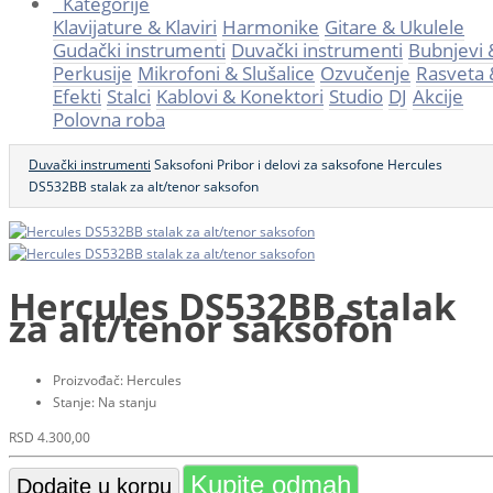
Kategorije
Klavijature & Klaviri
Harmonike
Gitare & Ukulele
Gudački instrumenti
Duvački instrumenti
Bubnjevi 
Perkusije
Mikrofoni & Slušalice
Ozvučenje
Rasveta 
Efekti
Stalci
Kablovi & Konektori
Studio
DJ
Akcije
Polovna roba
Duvački instrumenti
Saksofoni
Pribor i delovi za saksofone
Hercules
DS532BB stalak za alt/tenor saksofon
Hercules DS532BB stalak
za alt/tenor saksofon
Proizvođač:
Hercules
Stanje:
Na stanju
RSD
4.300,00
Kupite odmah
Dodajte u korpu