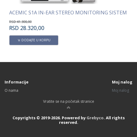
ACEMIC S4A IN-EAR STEREO QUAD MONITORING SISTEM
ACEMIC S1A IN-EAR STEREO MONITORING SISTEM
AC
RSD
41.300,00
RS
RSD
28.320,00
R
DODAJTE U KORPU
Informacije
Moj nalog
O nama
Moj nalog
Vratite se na početak stranice
Copyrights © 2019-2026. Powered by
Grebyco
. All rights
reserved.