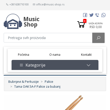
+381638710100
office@music-shop.rs
Music
0
Shop
VAŠA KORPA
RSD 0,00
(current)
Početna
O nama
Kontakt
Kategorije
Bubnjevi & Perkusije
Palice
Tama OAK 5A-F Palice za bubanj