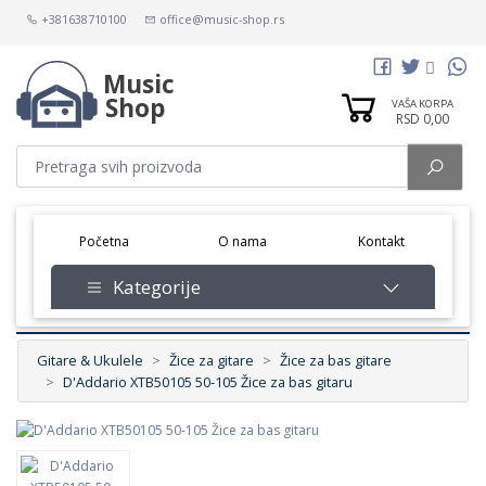
+381638710100
office@music-shop.rs
Music
Shop
VAŠA KORPA
RSD 0,00
(current)
Početna
O nama
Kontakt
Kategorije
Gitare & Ukulele
Žice za gitare
Žice za bas gitare
D'Addario XTB50105 50-105 Žice za bas gitaru