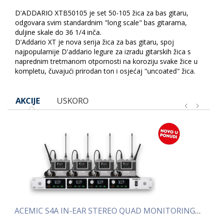
D'ADDARIO XTB50105 je set 50-105 žica za bas gitaru,
odgovara svim standardnim "long scale" bas gitarama,
duljine skale do 36 1/4 inča.
D'Addario XT je nova serija žica za bas gitaru, spoj
najpopularnije D'addario legure za izradu gitarskih žica s
naprednim tretmanom otpornosti na koroziju svake žice u
kompletu, čuvajući prirodan ton i osjećaj "uncoated" žica.
AKCIJE
USKORO
ACEMIC S4A IN-EAR STEREO QUAD MONITORING SISTEM
AC