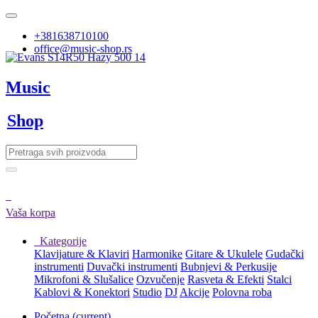
+381638710100
office@music-shop.rs
Music
Shop
Vaša korpa
Kategorije
Klavijature & Klaviri
Harmonike
Gitare & Ukulele
Gudački
instrumenti
Duvački instrumenti
Bubnjevi & Perkusije
Mikrofoni & Slušalice
Ozvučenje
Rasveta & Efekti
Stalci
Kablovi & Konektori
Studio
DJ
Akcije
Polovna roba
Početna
(current)