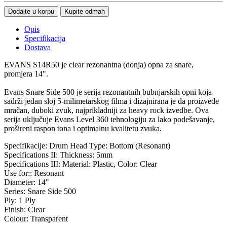
Dodajte u korpu
Kupite odmah
Opis
Specifikacija
Dostava
EVANS S14R50 je clear rezonantna (donja) opna za snare,
promjera 14".
Evans Snare Side 500 je serija rezonantnih bubnjarskih opni koja
sadrži jedan sloj 5-milimetarskog filma i dizajnirana je da proizvede
mračan, duboki zvuk, najprikladniji za heavy rock izvedbe. Ova
serija uključuje Evans Level 360 tehnologiju za lako podešavanje,
prošireni raspon tona i optimalnu kvalitetu zvuka.
Specifikacije: Drum Head Type: Bottom (Resonant)
Specifications II: Thickness: 5mm
Specifications III: Material: Plastic, Color: Clear
Use for:: Resonant
Diameter: 14"
Series: Snare Side 500
Ply: 1 Ply
Finish: Clear
Colour: Transparent