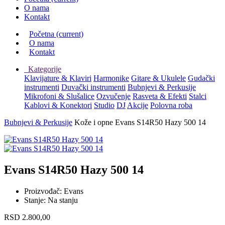
O nama
Kontakt
Početna
(current)
O nama
Kontakt
Kategorije
Klavijature & Klaviri
Harmonike
Gitare & Ukulele
Gudački
instrumenti
Duvački instrumenti
Bubnjevi & Perkusije
Mikrofoni & Slušalice
Ozvučenje
Rasveta & Efekti
Stalci
Kablovi & Konektori
Studio
DJ
Akcije
Polovna roba
Bubnjevi & Perkusije
Kože i opne
Evans S14R50 Hazy 500 14
Evans S14R50 Hazy 500 14
Proizvođač:
Evans
Stanje:
Na stanju
RSD
2.800,00