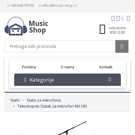
+381638710100
office@music-shop.rs
Music
Shop
VAŠA KORPA
RSD 0,00
(current)
Početna
O nama
Kontakt
Kategorije
Stalci
Stalci za mikrofone
Teleskopski Stalak za mikrofon MS100