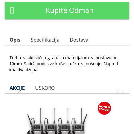
Kupite Odmah
Opis
Specifikacija
Dostava
Torba za akustičnu gitaru sa materijalom za postavu od
10mm. Sadrži podesive kaiše i ručku za nošenje. Napred
ima dva džepa!
AKCIJE
USKORO