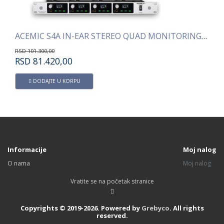
ACEMIC S4A IN-EAR STEREO QUAD MONITORING SISTEM
ACEMIC S1A IN-EAR STEREO MONITORING
RSD
41.300,00
RSD
28.320,00
DODAJTE U KORPU
Informacije
Moj nalog
O nama
Moj nalog
Vratite se na početak stranice
Copyrights © 2019-2026. Powered by
Grebyco
. All rights
reserved.