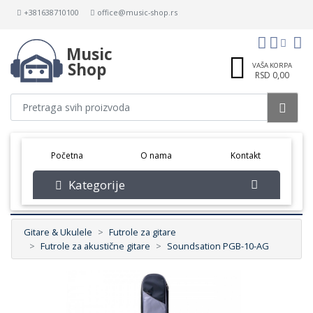
+381638710100
office@music-shop.rs
Music
Shop
VAŠA KORPA
RSD 0,00
(current)
Početna
O nama
Kontakt
Kategorije
Gitare & Ukulele
Futrole za gitare
Futrole za akustične gitare
Soundsation PGB-10-AG