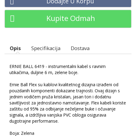
Dodajte U Korpu
Kupite Odmah
Opis
Specifikacija
Dostava
ERNIE BALL 6419 - instrumentalni kabel s ravnim
utikačima, duljine 6 m, zelene boje.
Ernie Ball Flex su kablovi kvalitetnog dizajna izrađeni od
pouzdanih komponenti dokazane trajnosti. Ovaj dizajn s
jednim vodičem pruža kristalan, jasan ton i dodatnu
savitljivost za jednostavno namotavanje. Flex kabeli koriste
zaštitu od 95% za odbijanje neželjene buke i očuvanje
signala, a izdržljiva vanjska PVC obloga osigurava
dugotrajne performanse.
Boja: Zelena