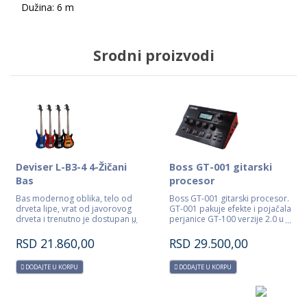
Dužina: 6 m
Srodni proizvodi
Deviser L-B3-4 4-Žičani
Boss GT-001 gitarski
Bas
procesor
Bas modernog oblika, telo od
Boss GT-001 gitarski procesor.
drveta lipe, vrat od javorovog
GT-001 pakuje efekte i pojačala
drveta i trenutno je dostupan u
perjanice GT-100 verzije 2.0 u
dve boje: Crna , crvena i plava
svedeno desktop izdanje za
vaš kućni studio. Male
RSD
21.860,00
RSD
29.500,00
dimenzije mu omogućuju da
bude smešten na bilo koje
DODAJTE U KORPU
DODAJTE U KORPU
radno mesto. Dok intuitivni
interfejs omogućava
jednostavno dolaženje do
željenog tona za snimanje i