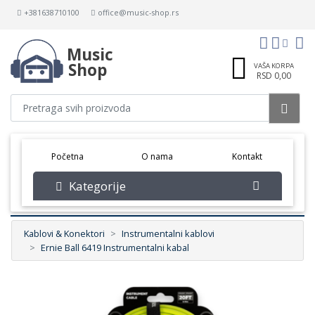
+381638710100
office@music-shop.rs
Music
Shop
VAŠA KORPA
RSD 0,00
(current)
Početna
O nama
Kontakt
Kategorije
Kablovi & Konektori
Instrumentalni kablovi
Ernie Ball 6419 Instrumentalni kabal