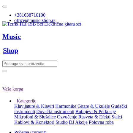
+381638710100
office@music-shop.rs
Music
Shop
Vaša korpa
Kategorije
Klavijature & Klaviri
Harmonike
Gitare & Ukulele
Gudački
instrumenti
Duvački instrumenti
Bubnjevi & Perkusije
Mikrofoni & Slušalice
Ozvučenje
Rasveta & Efekti
Stalci
Kablovi & Konektori
Studio
DJ
Akcije
Polovna roba
Početna
(current)