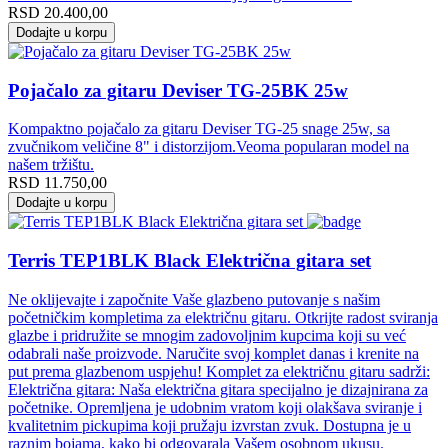
RSD
20.400,00
Dodajte u korpu
Pojačalo za gitaru Deviser TG-25BK 25w
Kompaktno pojačalo za gitaru Deviser TG-25 snage 25w, sa
zvučnikom veličine 8" i distorzijom.Veoma popularan model na
našem tržištu.
RSD
11.750,00
Dodajte u korpu
Terris TEP1BLK Black Električna gitara set
Ne oklijevajte i započnite Vaše glazbeno putovanje s našim
početničkim kompletima za električnu gitaru. Otkrijte radost sviranja
glazbe i pridružite se mnogim zadovoljnim kupcima koji su već
odabrali naše proizvode. Naručite svoj komplet danas i krenite na
put prema glazbenom uspjehu! Komplet za električnu gitaru sadrži:
Električna gitara: Naša električna gitara specijalno je dizajnirana za
početnike. Opremljena je udobnim vratom koji olakšava sviranje i
kvalitetnim pickupima koji pružaju izvrstan zvuk. Dostupna je u
raznim bojama, kako bi odgovarala Vašem osobnom ukusu.