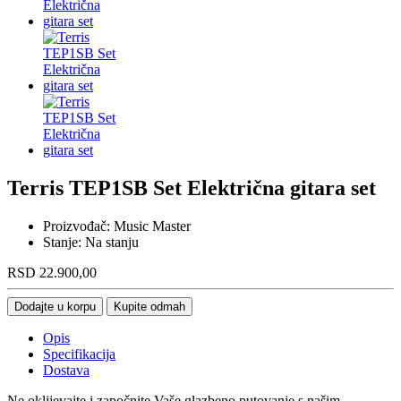
Terris TEP1SB Set Električna gitara set
Proizvođač:
Music Master
Stanje:
Na stanju
RSD
22.900,00
Dodajte u korpu
Kupite odmah
Opis
Specifikacija
Dostava
Ne oklijevajte i započnite Vaše glazbeno putovanje s našim