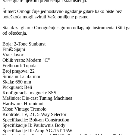
Vaše gitare tijekom prenošenja i skladištenja.
Štimer: Omogućuje jednostavno ugađanje gitare kako biste bez
poteškoća mogli svirati Vaše omiljene pjesme.
Stalak za gitaru: Omogućuje sigurno odlaganje instrumenta i štiti ga
od oštećenja.
Boja: 2-Tone Sunburst
Finiš: Sjajni
Vrat: Javor
Oblik vrata: Modern "C"
Fretboard: Topola
Broj pragova: 22
Širina nut-a: 42 mm
Skala: 650 mm
Pickguard: Beli
Konfiguracija magneta: SSS
Mašinice: Die-cast Tuning Machines
Hardware: Hromirani
Most: Vintage Tremolo
Kontrole: 1V, 2T, 5-Way Selector
Specifikacije: Bolt-on Construction
Specifikacije II: Paulownia Body
Specifikacije III: Amp AG-15T 15W