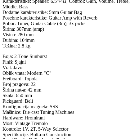
Karakteristike: Speaker: 6.5"/4Ω, Control: Gain, Volume, Treble,
Middle, Bass
Dodatne karakteristike: 5mm Guitar Bag
Posebne karakteristike: Guitar Amp with Reverb
Pribor: Tuner, Guitar Cable (3m), 3x picks
Širina: 307mm (amp)
Visina: 280 mm
Dubina: 104mm
Težina: 2.8 kg
Boja: 2-Tone Sunburst
Finiš: Sjajni
Vrat: Javor
Oblik vrata: Modern "C"
Fretboard: Topola
Broj pragova: 22
Širina nut-a: 42 mm
Skala: 650 mm
Pickguard: Beli
Konfiguracija magneta: SSS
Mašinice: Die-cast Tuning Machines
Hardware: Hromirani
Most: Vintage Tremolo
Kontrole: 1V, 2T, 5-Way Selector
Specifikacije: Bolt-on Construction