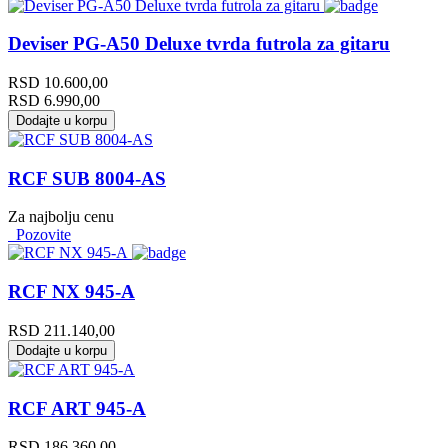
Deviser PG-A50 Deluxe tvrda futrola za gitaru
RSD
10.600,00
RSD
6.990,00
Dodajte u korpu
RCF SUB 8004-AS
Za najbolju cenu
Pozovite
RCF NX 945-A
RSD
211.140,00
Dodajte u korpu
RCF ART 945-A
RSD
186.360,00