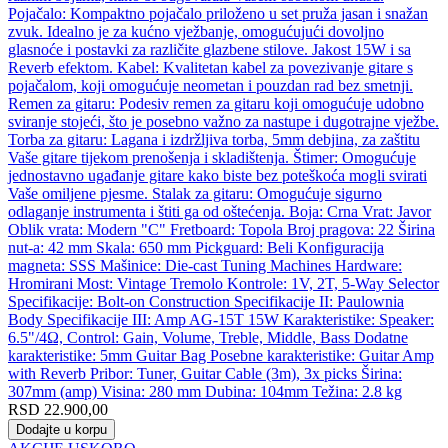
Pojačalo: Kompaktno pojačalo priloženo u set pruža jasan i snažan
zvuk. Idealno je za kućno vježbanje, omogućujući dovoljno
glasnoće i postavki za različite glazbene stilove. Jakost 15W i sa
Reverb efektom. Kabel: Kvalitetan kabel za povezivanje gitare s
pojačalom, koji omogućuje neometan i pouzdan rad bez smetnji.
Remen za gitaru: Podesiv remen za gitaru koji omogućuje udobno
sviranje stojeći, što je posebno važno za nastupe i dugotrajne vježbe.
Torba za gitaru: Lagana i izdržljiva torba, 5mm debjina, za zaštitu
Vaše gitare tijekom prenošenja i skladištenja. Štimer: Omogućuje
jednostavno ugađanje gitare kako biste bez poteškoća mogli svirati
Vaše omiljene pjesme. Stalak za gitaru: Omogućuje sigurno
odlaganje instrumenta i štiti ga od oštećenja. Boja: Crna Vrat: Javor
Oblik vrata: Modern "C" Fretboard: Topola Broj pragova: 22 Širina
nut-a: 42 mm Skala: 650 mm Pickguard: Beli Konfiguracija
magneta: SSS Mašinice: Die-cast Tuning Machines Hardware:
Hromirani Most: Vintage Tremolo Kontrole: 1V, 2T, 5-Way Selector
Specifikacije: Bolt-on Construction Specifikacije II: Paulownia
Body Specifikacije III: Amp AG-15T 15W Karakteristike: Speaker:
6.5"/4Ω, Control: Gain, Volume, Treble, Middle, Bass Dodatne
karakteristike: 5mm Guitar Bag Posebne karakteristike: Guitar Amp
with Reverb Pribor: Tuner, Guitar Cable (3m), 3x picks Širina:
307mm (amp) Visina: 280 mm Dubina: 104mm Težina: 2.8 kg
RSD
22.900,00
Dodajte u korpu