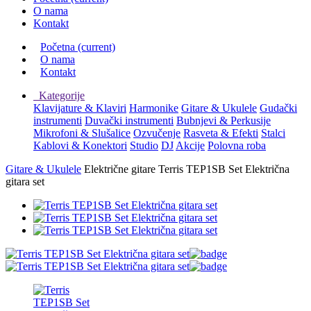
O nama
Kontakt
Početna
(current)
O nama
Kontakt
Kategorije
Klavijature & Klaviri
Harmonike
Gitare & Ukulele
Gudački
instrumenti
Duvački instrumenti
Bubnjevi & Perkusije
Mikrofoni & Slušalice
Ozvučenje
Rasveta & Efekti
Stalci
Kablovi & Konektori
Studio
DJ
Akcije
Polovna roba
Gitare & Ukulele
Električne gitare
Terris TEP1SB Set Električna
gitara set