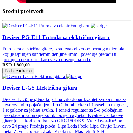
Srodni proizvodi
Deviser PG-E11 Futrola za električnu gitaru
Futrola za električne gitare, izradjena od vodootpornog materijala
koji je ispunjen sunđerom debljine 4mm , poseduje preradu u
prednjem delu kao i kaiseve za nošenje na leđa.
RSD
1.800,00
Dodajte u korpu
Deviser L-G5 Električna gitara
Deviser L-G5 je gitara koja Ima vrlo dobar kvalitet zvuka i tona sa
neverovatnim pojačanjem. Ima 2 humbuckera i 1 zasebna magneta,
1 regulator za jačinu zvuka, 1 tonski regulator sa 5-o položajnim
prekidačem za biranje kombinacije magneta . Kvalitet zvuka ove
gitare je isti kod kao Ibaneza GRG150DKS. Vrat: Javor-Ružino
drvo 24 praga Prednja ploča: Lipa Leđa i bok: Lipa Čivije: Liveni
metal Završna obrada:Lak- Visoki sjaj Magneti: S-S-H