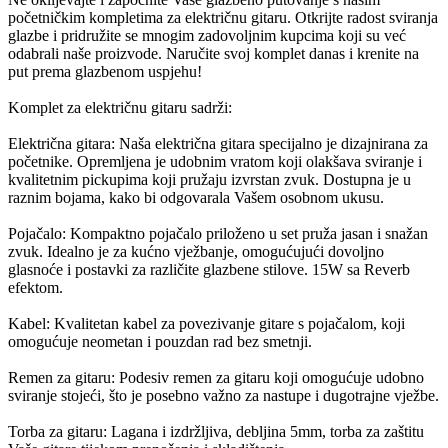
početničkim kompletima za električnu gitaru. Otkrijte radost sviranja
glazbe i pridružite se mnogim zadovoljnim kupcima koji su već
odabrali naše proizvode. Naručite svoj komplet danas i krenite na
put prema glazbenom uspjehu!
Komplet za električnu gitaru sadrži:
Električna gitara: Naša električna gitara specijalno je dizajnirana za
početnike. Opremljena je udobnim vratom koji olakšava sviranje i
kvalitetnim pickupima koji pružaju izvrstan zvuk. Dostupna je u
raznim bojama, kako bi odgovarala Vašem osobnom ukusu.
Pojačalo: Kompaktno pojačalo priloženo u set pruža jasan i snažan
zvuk. Idealno je za kućno vježbanje, omogućujući dovoljno
glasnoće i postavki za različite glazbene stilove. 15W sa Reverb
efektom.
Kabel: Kvalitetan kabel za povezivanje gitare s pojačalom, koji
omogućuje neometan i pouzdan rad bez smetnji.
Remen za gitaru: Podesiv remen za gitaru koji omogućuje udobno
sviranje stojeći, što je posebno važno za nastupe i dugotrajne vježbe.
Torba za gitaru: Lagana i izdržljiva, debljina 5mm, torba za zaštitu