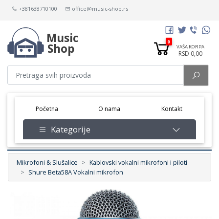
+381638710100
office@music-shop.rs
Music
0
Shop
VAŠA KORPA
RSD 0,00
(current)
Početna
O nama
Kontakt
Kategorije
Mikrofoni & Slušalice
Kablovski vokalni mikrofoni i piloti
Shure Beta58A Vokalni mikrofon