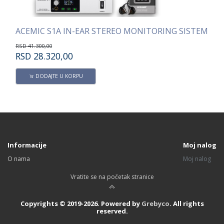
ACEMIC S4A IN-EAR STEREO QUAD MONITORING SISTEM
ACEMIC S1A IN-EAR STEREO MONITORING SISTEM
AC
RSD
41.300,00
RS
RSD
28.320,00
R
DODAJTE U KORPU
Informacije
Moj nalog
O nama
Moj nalog
Vratite se na početak stranice
Copyrights © 2019-2026. Powered by
Grebyco
. All rights
reserved.