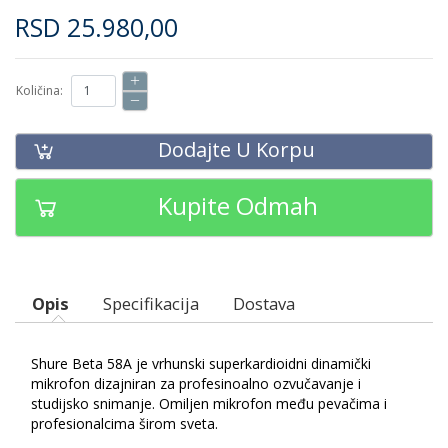
RSD
25.980,00
Količina:
Dodajte U Korpu
Kupite Odmah
Opis
Specifikacija
Dostava
Shure Beta 58A je vrhunski superkardioidni dinamički
mikrofon dizajniran za profesinoalno ozvučavanje i
studijsko snimanje. Omiljen mikrofon među pevačima i
profesionalcima širom sveta.