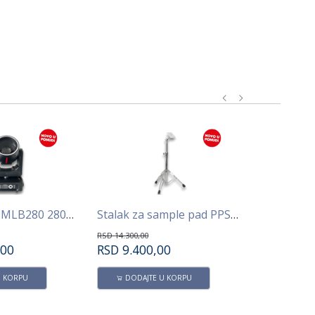
Master light MLB280 280W Beam -Spot
Stalak za sample pad PPS100 AVATAR
RSD
14.300,00
RSD
6.900,00
,00
RSD
9.400,00
RSD
4.65
U KORPU
DODAJTE U KORPU
DODAJT