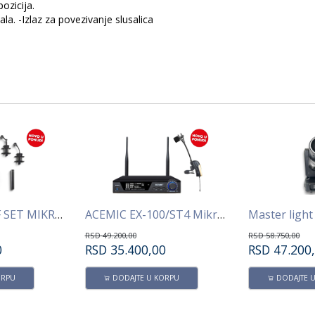
ozicija.
la. -Izlaz za povezivanje slusalica
ACEMIK DM-7F SET MIKROFONA ZA BUBANJ
ACEMIC EX-100/ST4 Mikrofon za duvačke instrument
RSD
49.200,00
RSD
58.750,00
0
RSD
35.400,00
RSD
47.200
ORPU
DODAJTE U KORPU
DODAJTE 