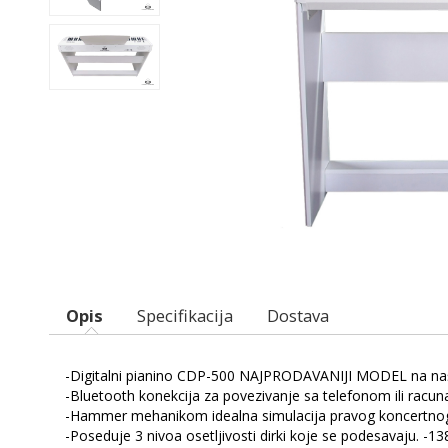
Opis
Specifikacija
Dostava
-Digitalni pianino CDP-500 NAJPRODAVANIJI MODEL na našem 
-Bluetooth konekcija za povezivanje sa telefonom ili racu
-Hammer mehanikom idealna simulacija pravog koncertnog 
-Poseduje 3 nivoa osetljivosti dirki koje se podesavaju. -13