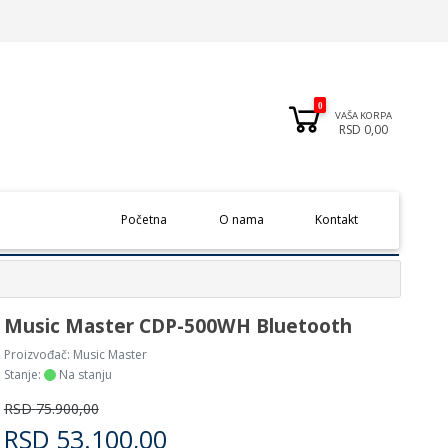
0
VAŠA KORPA
RSD 0,00
(current)
Početna
O nama
Kontakt
Music Master CDP-500WH Bluetooth
Proizvođač:
Music Master
Stanje:
Na stanju
RSD
75.900,00
RSD
53.100,00