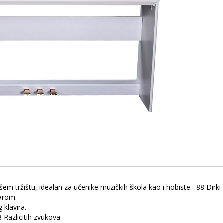
tržištu, idealan za učenike muzičkih škola kao i hobiste. -88 Dirk
narom.
klavira.
8 Razlicitih zvukova