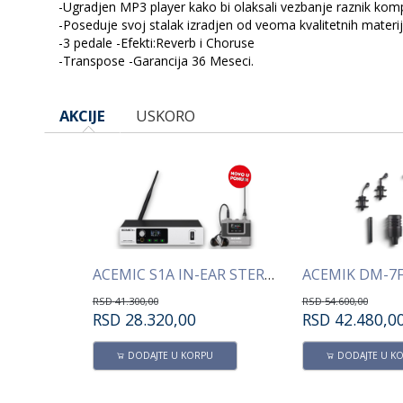
-Ugradjen MP3 player kako bi olaksali vezbanje raznik komp
-Poseduje svoj stalak izradjen od veoma kvalitetnih materija
-3 pedale -Efekti:Reverb i Choruse
-Transpose -Garancija 36 Meseci.
AKCIJE
USKORO
ACEMIC S4A IN-EAR STEREO QUAD MONITORING SISTEM
ACEMIC S1A IN-EAR STEREO MONITORING SISTEM
RSD
41.300,00
RSD
54.600,00
RSD
28.320,00
RSD
42.480,0
U
DODAJTE U KORPU
DODAJTE U K