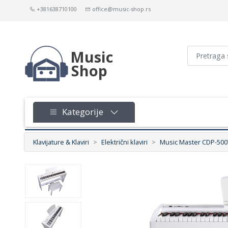
+381638710100
office@music-shop.rs
Music
Shop
Kategorije
Klavijature & Klaviri
Električni klaviri
Music Master CDP-50