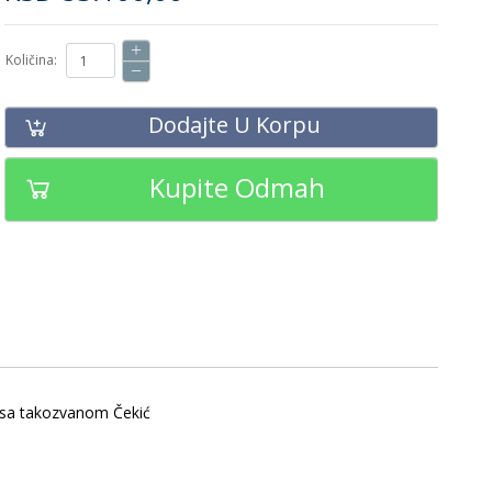
Količina:
Dodajte U Korpu
Kupite Odmah
i sa takozvanom Čekić