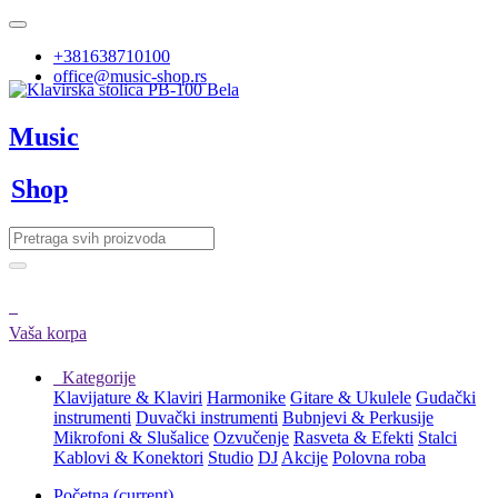
+381638710100
office@music-shop.rs
Music
Shop
Vaša korpa
Kategorije
Klavijature & Klaviri
Harmonike
Gitare & Ukulele
Gudački
instrumenti
Duvački instrumenti
Bubnjevi & Perkusije
Mikrofoni & Slušalice
Ozvučenje
Rasveta & Efekti
Stalci
Kablovi & Konektori
Studio
DJ
Akcije
Polovna roba
Početna
(current)