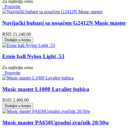
Za najbolju cenu
Pozovite
Navijački bubanj sa nosačem G2412N Music master
RSD
21.240,00
Dodajte u korpu
Ernie ball Nylon Light .53
Za najbolju cenu
Pozovite
Music master L1000 Lavalier bubica
RSD
2.400,00
Dodajte u korpu
Music master PA650Ugradni zvučnik 20/30w