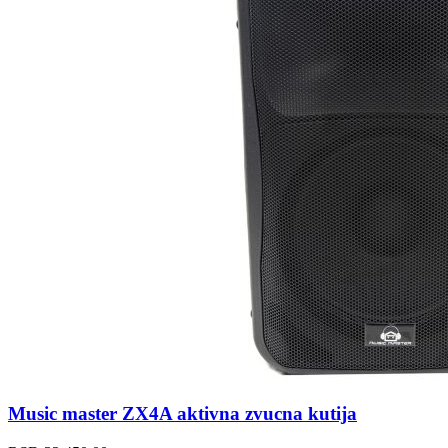
Music master ZX4A aktivna zvucna kutija