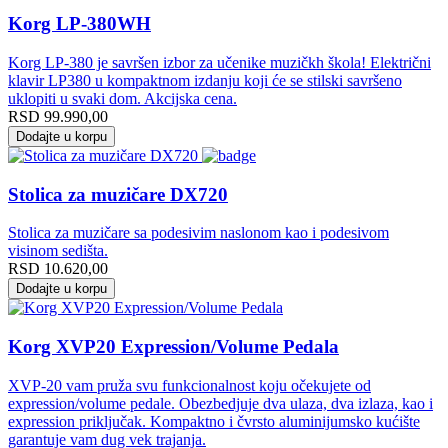
Korg LP-380WH
Korg LP-380 je savršen izbor za učenike muzičkh škola! Električni
klavir LP380 u kompaktnom izdanju koji će se stilski savršeno
uklopiti u svaki dom. Akcijska cena.
RSD
99.990,00
Dodajte u korpu
Stolica za muzičare DX720
Stolica za muzičare sa podesivim naslonom kao i podesivom
visinom sedišta.
RSD
10.620,00
Dodajte u korpu
Korg XVP20 Expression/Volume Pedala
XVP-20 vam pruža svu funkcionalnost koju očekujete od
expression/volume pedale. Obezbedjuje dva ulaza, dva izlaza, kao i
expression priključak. Kompaktno i čvrsto aluminijumsko kućište
garantuje vam dug vek trajanja.