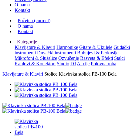
O nama
Kontakt
Početna
(current)
O nama
Kontakt
Kategorije
Klavijature & Klaviri
Harmonike
Gitare & Ukulele
Gudački
instrumenti
Duvački instrumenti
Bubnjevi & Perkusije
Mikrofoni & Slušalice
Ozvučenje
Rasveta & Efekti
Stalci
Kablovi & Konektori
Studio
DJ
Akcije
Polovna roba
Klavijature & Klaviri
Stolice
Klavirska stolica PB-100 Bela