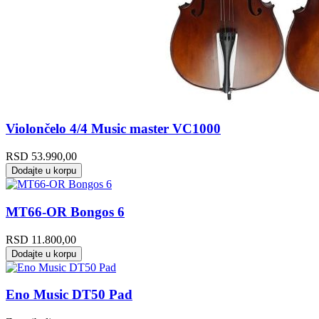
Violončelo 4/4 Music master VC1000
RSD
53.990,00
Dodajte u korpu
MT66-OR Bongos 6
RSD
11.800,00
Dodajte u korpu
Eno Music DT50 Pad