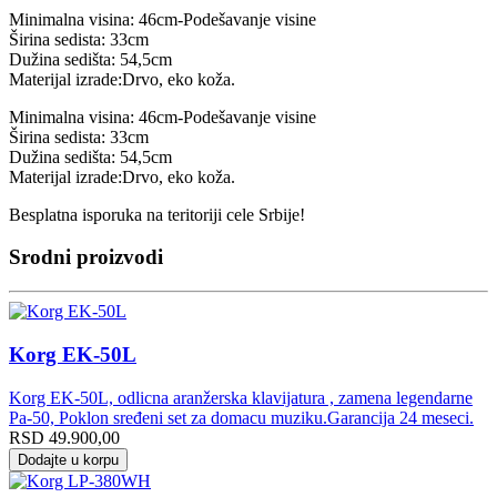
Minimalna visina: 46cm-Podešavanje visine
Širina sedista: 33cm
Dužina sedišta: 54,5cm
Materijal izrade:Drvo, eko koža.
Minimalna visina: 46cm-Podešavanje visine
Širina sedista: 33cm
Dužina sedišta: 54,5cm
Materijal izrade:Drvo, eko koža.
Besplatna isporuka na teritoriji cele Srbije!
Srodni proizvodi
Korg EK-50L
Korg EK-50L, odlicna aranžerska klavijatura , zamena legendarne
Pa-50, Poklon sređeni set za domacu muziku.Garancija 24 meseci.
RSD
49.900,00
Dodajte u korpu