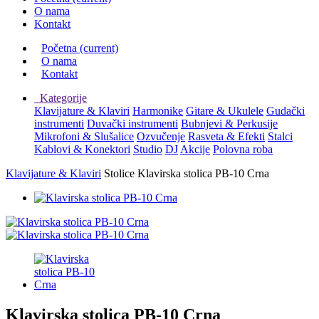
O nama
Kontakt
Početna
(current)
O nama
Kontakt
Kategorije
Klavijature & Klaviri
Harmonike
Gitare & Ukulele
Gudački
instrumenti
Duvački instrumenti
Bubnjevi & Perkusije
Mikrofoni & Slušalice
Ozvučenje
Rasveta & Efekti
Stalci
Kablovi & Konektori
Studio
DJ
Akcije
Polovna roba
Klavijature & Klaviri
Stolice
Klavirska stolica PB-10 Crna
Klavirska stolica PB-10 Crna