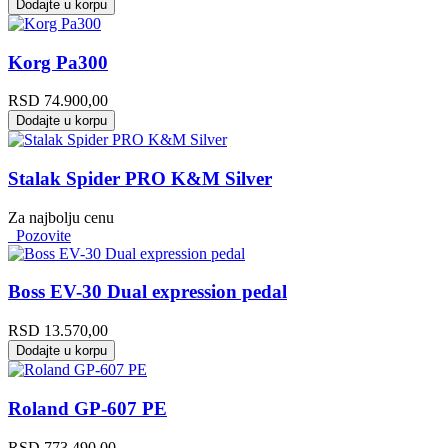
Dodajte u korpu
Korg Pa300
RSD
74.900,00
Dodajte u korpu
Stalak Spider PRO K&M Silver
Za najbolju cenu
Pozovite
Boss EV-30 Dual expression pedal
RSD
13.570,00
Dodajte u korpu
Roland GP-607 PE
RSD
773.490,00