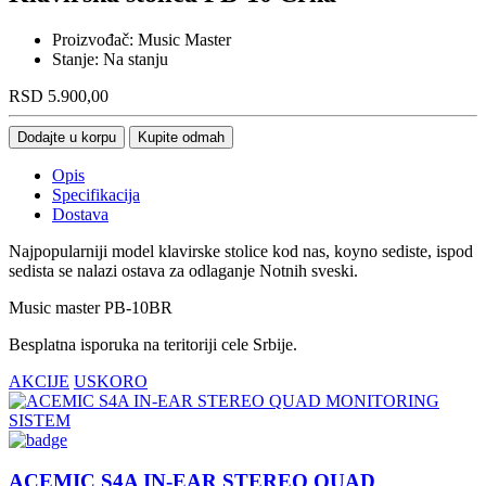
Proizvođač:
Music Master
Stanje:
Na stanju
RSD
5.900,00
Dodajte u korpu
Kupite odmah
Opis
Specifikacija
Dostava
Najpopularniji model klavirske stolice kod nas, koyno sediste, ispod
sedista se nalazi ostava za odlaganje Notnih sveski.
Music master PB-10BR
Besplatna isporuka na teritoriji cele Srbije.
AKCIJE
USKORO
ACEMIC S4A IN-EAR STEREO QUAD