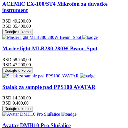
ACEMIC EX-100/ST4 Mikrofon za duvačke
instrument
RSD
49.200,00
RSD
35.400,00
Dodajte u korpu
Master light MLB280 280W Beam -Spot
RSD
58.750,00
RSD
47.200,00
Dodajte u korpu
Stalak za sample pad PPS100 AVATAR
RSD
14.300,00
RSD
9.400,00
Dodajte u korpu
Avatar DMH10 Pro Slušalice