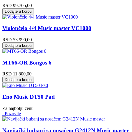
RSD
99.705,00
Dodajte u korpu
Violončelo 4/4 Music master VC1000
RSD
53.990,00
Dodajte u korpu
MT66-OR Bongos 6
RSD
11.800,00
Dodajte u korpu
Eno Music DT50 Pad
Za najbolju cenu
Pozovite
Navijački bubanj sa nosačem G2412N Music master