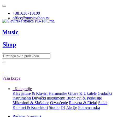
+381638710100
office@music-shop.rs
Music
Shop
Vaša korpa
Kategorije
Klavijature & Klaviri
Harmonike
Gitare & Ukulele
Gudački
instrumenti
Duvački instrumenti
Bubnjevi & Perkusije
Mikrofoni & Slušalice
Ozvučenje
Rasveta & Efekti
Stalci
Kablovi & Konektori
Studio
DJ
Akcije
Polovna roba
Početna
(current)