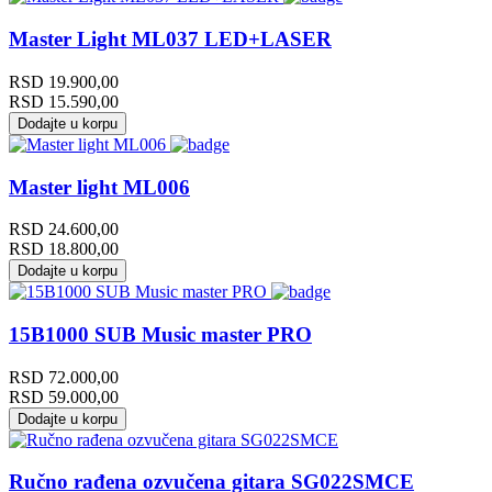
Master Light ML037 LED+LASER
RSD
19.900,00
RSD
15.590,00
Dodajte u korpu
Master light ML006
RSD
24.600,00
RSD
18.800,00
Dodajte u korpu
15B1000 SUB Music master PRO
RSD
72.000,00
RSD
59.000,00
Dodajte u korpu
Ručno rađena ozvučena gitara SG022SMCE