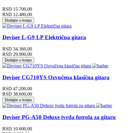
RSD
15.700,00
RSD
12.480,00
Dodajte u korpu
Deviser L-G9 LP Električna gitara
RSD
34.360,00
RSD
29.900,00
Dodajte u korpu
Deviser CG710YS Ozvučena klasična gitara
RSD
47.200,00
RSD
38.600,00
Dodajte u korpu
Deviser PG-A50 Deluxe tvrda futrola za gitaru
RSD
10.600,00