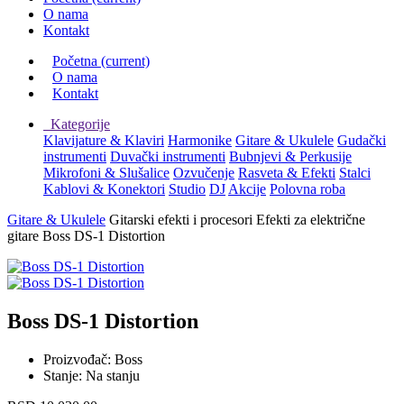
O nama
Kontakt
Početna
(current)
O nama
Kontakt
Kategorije
Klavijature & Klaviri
Harmonike
Gitare & Ukulele
Gudački
instrumenti
Duvački instrumenti
Bubnjevi & Perkusije
Mikrofoni & Slušalice
Ozvučenje
Rasveta & Efekti
Stalci
Kablovi & Konektori
Studio
DJ
Akcije
Polovna roba
Gitare & Ukulele
Gitarski efekti i procesori
Efekti za električne
gitare
Boss DS-1 Distortion
Boss DS-1 Distortion
Proizvođač:
Boss
Stanje:
Na stanju