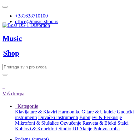
+381638710100
office@music-shop.rs
Music
Shop
Vaša korpa
Kategorije
Klavijature & Klaviri
Harmonike
Gitare & Ukulele
Gudački
instrumenti
Duvački instrumenti
Bubnjevi & Perkusije
Mikrofoni & Slušalice
Ozvučenje
Rasveta & Efekti
Stalci
Kablovi & Konektori
Studio
DJ
Akcije
Polovna roba
Početna
(current)