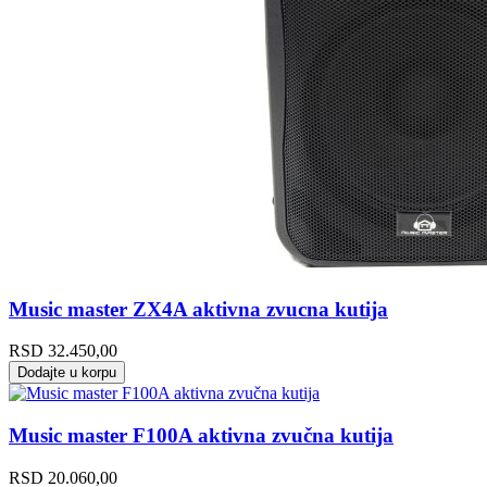
Music master ZX4A aktivna zvucna kutija
RSD
32.450,00
Dodajte u korpu
Music master F100A aktivna zvučna kutija
RSD
20.060,00