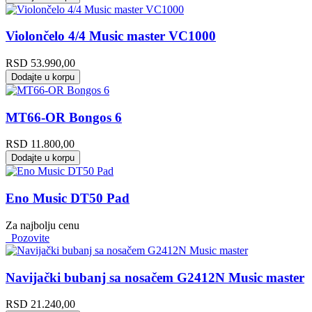
Violončelo 4/4 Music master VC1000
RSD
53.990,00
Dodajte u korpu
MT66-OR Bongos 6
RSD
11.800,00
Dodajte u korpu
Eno Music DT50 Pad
Za najbolju cenu
Pozovite
Navijački bubanj sa nosačem G2412N Music master
RSD
21.240,00