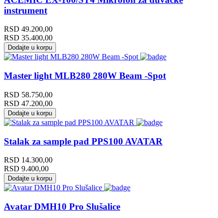
instrument
RSD
49.200,00
RSD
35.400,00
Dodajte u korpu
Master light MLB280 280W Beam -Spot
RSD
58.750,00
RSD
47.200,00
Dodajte u korpu
Stalak za sample pad PPS100 AVATAR
RSD
14.300,00
RSD
9.400,00
Dodajte u korpu
Avatar DMH10 Pro Slušalice