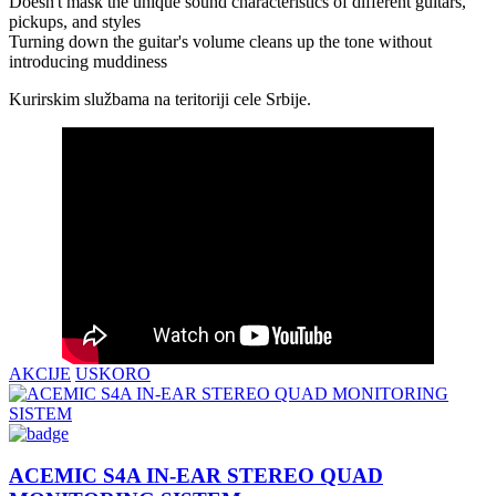
Doesn't mask the unique sound characteristics of different guitars,
pickups, and styles
Turning down the guitar's volume cleans up the tone without
introducing muddiness
Kurirskim službama na teritoriji cele Srbije.
AKCIJE
USKORO
ACEMIC S4A IN-EAR STEREO QUAD