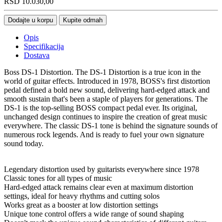
RSD
10.030,00
Dodajte u korpu
Kupite odmah
Opis
Specifikacija
Dostava
Boss DS-1 Distortion. The DS-1 Distortion is a true icon in the
world of guitar effects. Introduced in 1978, BOSS's first distortion
pedal defined a bold new sound, delivering hard-edged attack and
smooth sustain that's been a staple of players for generations. The
DS-1 is the top-selling BOSS compact pedal ever. Its original,
unchanged design continues to inspire the creation of great music
everywhere. The classic DS-1 tone is behind the signature sounds of
numerous rock legends. And is ready to fuel your own signature
sound today.
Legendary distortion used by guitarists everywhere since 1978
Classic tones for all types of music
Hard-edged attack remains clear even at maximum distortion
settings, ideal for heavy rhythms and cutting solos
Works great as a booster at low distortion settings
Unique tone control offers a wide range of sound shaping