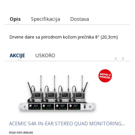
Opis
Specifikacija
Dostava
Drvene daire sa prirodnom kožom prečnika 8" (20,3cm)
AKCIJE
USKORO
ACEMIC S4A IN-EAR STEREO QUAD MONITORING SISTEM
AC
RSD
101.300,00
RS