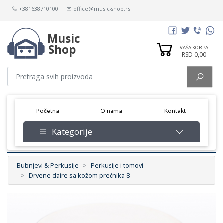
+381638710100
office@music-shop.rs
Music
Shop
VAŠA KORPA
RSD 0,00
(current)
Početna
O nama
Kontakt
Kategorije
Bubnjevi & Perkusije
Perkusije i tomovi
Drvene daire sa kožom prečnika 8