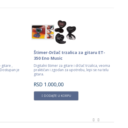
Štimer-Držač trzalica za gitaru ET-
350 Eno Music
 gitare ,
Digitalni štimer za gitare i držač trzalica, veoma
Dostupan je
praktičan i zgodan za upotrebu, lepi se na telu
gitara.
RSD
1.000,00
DODAJTE U KORPU