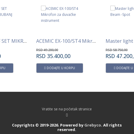
ACEMIK DM-7F SET MIKROFONA ZA BUBANJ
ACEMIC EX-100/ST4 Mikrofon za duvačke instrument
RSD
49.200,00
RSD
58.750,00
0
RSD
35.400,00
RSD
47.200
RPU
DODAJTE U KORPU
DODAJTE U
Vratite se na početak stranice
Copyrights © 2019-2026. Powered by
Grebyco
. All rights
reserved.