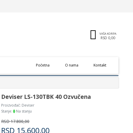
VAŠA KORPA
RSD 0,00
(current)
Početna
O nama
Kontakt
Deviser LS-130TBK 40 Ozvučena
Proizvođač:
Deviser
Stanje:
Na stanju
RSD
17.800,00
RSD
15.600,00