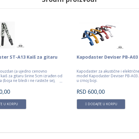
ter ST-A13 Kaiš za gitaru
Kapodaster Deviser PB-A03
 pouzdan (a ujedno cenovno
Kapodaster za akustične i električne
 kaiš za gitaru širine 5cm izrađen od
model Kapodaster Deviser PB-A03.
 (boja ne bledi i ne rasteže se),
u crnoj boji.
eštačke kože sa zlatnom Music
om. Kaiš je podesiv po dužini od
0,00
RSD
600,00
83cm.
E U KORPU
DODAJTE U KORPU