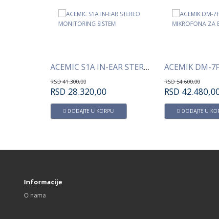
ACEMIC S4A IN-EAR STEREO QUAD MONITORING SISTEM
ACEMIC S1A IN-EAR STEREO MONITORING SISTEM
RSD
41.300,00
RSD
54.600,00
RSD
28.320,00
RSD
42.480,0
U
DODAJTE U KORPU
DODAJTE U KO
Informacije
O nama