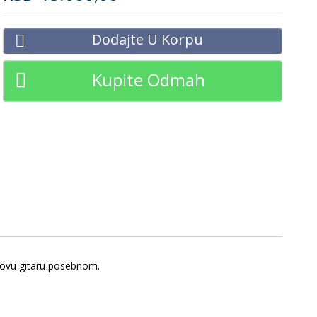
Dodajte U Korpu
Kupite Odmah
e ovu gitaru posebnom.