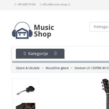
+381638710100
office@music-shop.rs
Music
Shop
Kategorije
Gitare & Ukulele
Akustične gitare
Deviser LS-130TBK 40 