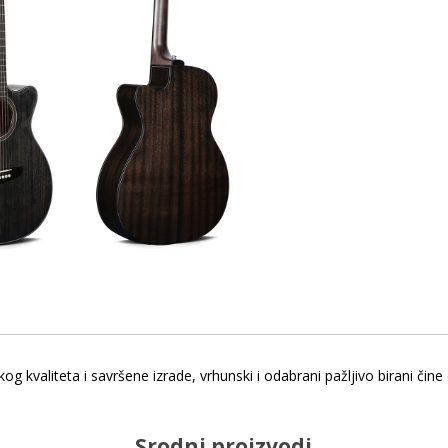
g kvaliteta i savršene izrade, vrhunski i odabrani pažljivo birani čin
Srodni proizvodi