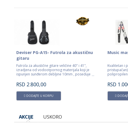
Deviser PG-A15- Futrola za akustičnu
Music mas
gitaru
Futrola za akustične gitare veličine 40" i 41",
Kvalitetan i
izradjena od vodootpornog materijala koji je
pristupačan)
ispunjen sunđerom debljine 10mm , poseduje
polipropilena
preradu u prednjem delu kao i kaiseve za
krajevi od v
nošenje na leđa.Veoma kvalitetna i jaka.
master oznak
RSD
2.800,00
RSD
1.00
104cm do 1
DODAJTE U KORPU
DODAJT
AKCIJE
USKORO