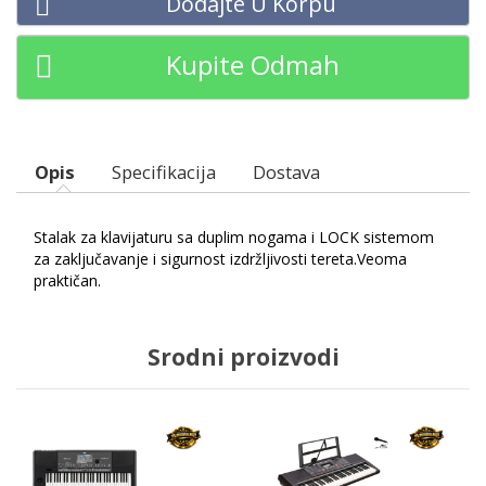
Dodajte U Korpu
Kupite Odmah
Opis
Specifikacija
Dostava
Stalak za klavijaturu sa duplim nogama i LOCK sistemom
za zaključavanje i sigurnost izdržljivosti tereta.Veoma
praktičan.
Srodni proizvodi