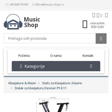
+381638710100
office@music-shop.rs
Music
Shop
VAŠA KORPA
RSD 0,00
(current)
Početna
O nama
Kontakt
Kategorije
Klavijature & Klaviri
Stalci za klavijature i klavire
Stalak za klavijaturu Deviser PF-E11