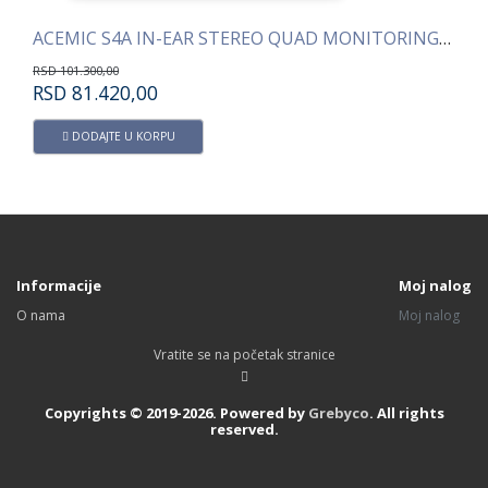
ACEMIC S4A IN-EAR STEREO QUAD MONITORING SISTEM
ACEMIC S
01.300,00
RSD
41.300,00
D
81.420,00
RSD
28.32
DODAJTE U KORPU
DODAJTE
Informacije
Moj nalog
O nama
Moj nalog
Vratite se na početak stranice
Copyrights © 2019-2026. Powered by
Grebyco
. All rights
reserved.