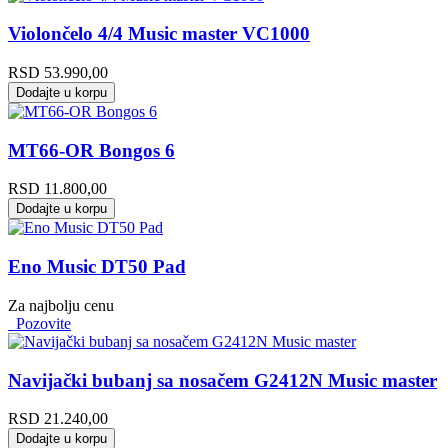
Violončelo 4/4 Music master VC1000
RSD
53.990,00
Dodajte u korpu
MT66-OR Bongos 6
RSD
11.800,00
Dodajte u korpu
Eno Music DT50 Pad
Za najbolju cenu
Pozovite
Navijački bubanj sa nosačem G2412N Music master
RSD
21.240,00
Dodajte u korpu