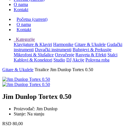
O nama
Kontakt
Početna
(current)
O nama
Kontakt
Kategorije
Klavijature & Klaviri
Harmonike
Gitare & Ukulele
Gudački
instrumenti
Duvački instrumenti
Bubnjevi & Perkusije
Mikrofoni & Slušalice
Ozvučenje
Rasveta & Efekti
Stalci
Kablovi & Konektori
Studio
DJ
Akcije
Polovna roba
Gitare & Ukulele
Trzalice
Jim Dunlop Tortex 0.50
Jim Dunlop Tortex 0.50
Proizvođač:
Jim Dunlop
Stanje:
Na stanju
RSD
80,00