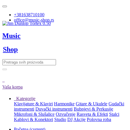
+381638710100
office@music-shop.rs
Music
Shop
Vaša korpa
Kategorije
Klavijature & Klaviri
Harmonike
Gitare & Ukulele
Gudački
instrumenti
Duvački instrumenti
Bubnjevi & Perkusije
Mikrofoni & Slušalice
Ozvučenje
Rasveta & Efekti
Stalci
Kablovi & Konektori
Studio
DJ
Akcije
Polovna roba
Početna
(current)