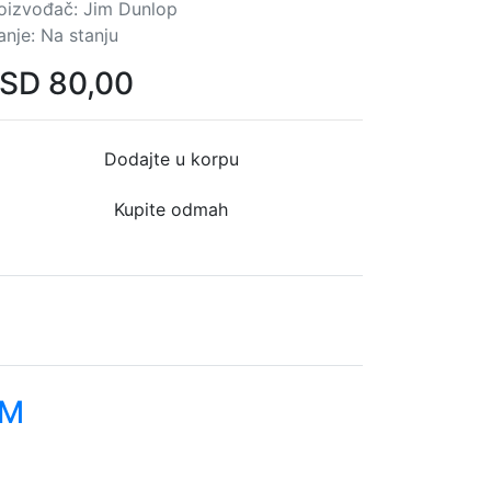
oizvođač:
Jim Dunlop
anje:
Na stanju
SD
80,00
Dodajte u korpu
Kupite odmah
EM