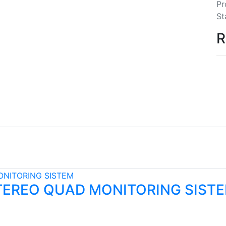
Pr
St
R
STEREO QUAD MONITORING SIST