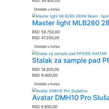
RSD
35.400,00
Dodajte u korpu
Master light MLB280 
RSD
58.750,00
RSD
47.200,00
Dodajte u korpu
Stalak za sample pad 
RSD
14.300,00
RSD
9.400,00
Dodajte u korpu
Avatar DMH10 Pro Sluša
RSD
6.900,00