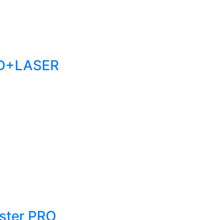
ED+LASER
ster PRO