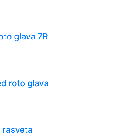
to glava 7R
d roto glava
 rasveta