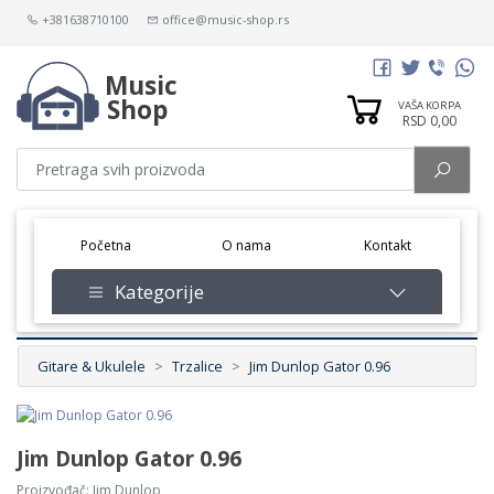
+381638710100
office@music-shop.rs
Music
Shop
VAŠA KORPA
RSD 0,00
(current)
Početna
O nama
Kontakt
Kategorije
Gitare & Ukulele
Trzalice
Jim Dunlop Gator 0.96
Jim Dunlop Gator 0.96
Proizvođač:
Jim Dunlop