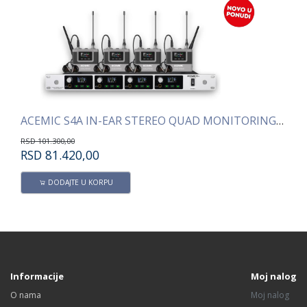
ACEMIC S4A IN-EAR STEREO QUAD MONITORING SISTEM
AC
RSD
101.300,00
RS
RSD
81.420,00
R
DODAJTE U KORPU
Informacije
Moj nalog
O nama
Moj nalog