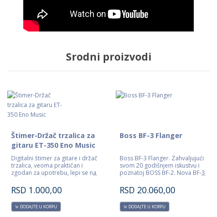
Srodni proizvodi
Štimer-Držač trzalica za
Boss BF-3 Flanger
gitaru ET-350 Eno Music
Digitalni štimer za gitare i držač
Boss BF-3 Flanger. Zahvaljujući
trzalica, veoma praktičan i
svom 20 godišnjem iskustvu i
zgodan za upotrebu, lepi se na
poznatoj BOSS BF-2. Nova BF-3
telu gitara.
Flanger pedala pruža
gitaristima i basistima
RSD
1.000,00
RSD
20.060,00
unapređenu verziju klasičnog
BOSS flangera najboljim stereo
DODAJTE U KORPU
DODAJTE U KORPU
flanging zvucima. Dva nova
modusa (Ultra i Gate/Pan)