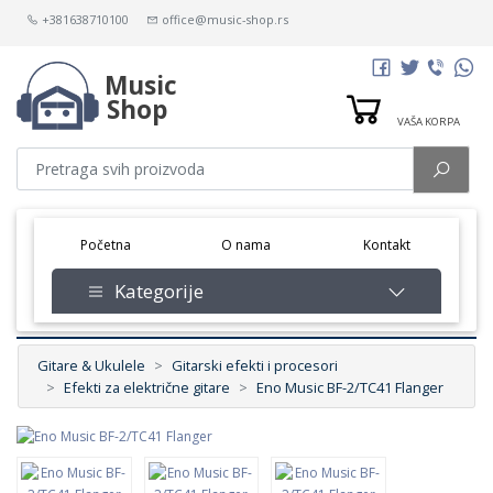
+381638710100
office@music-shop.rs
Music
Shop
VAŠA KORPA
(current)
Početna
O nama
Kontakt
Kategorije
Gitare & Ukulele
Gitarski efekti i procesori
Efekti za električne gitare
Eno Music BF-2/TC41 Flanger