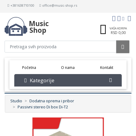
+381638710100
office@music-shop.rs
Music
Shop
VAŠA KORPA
RSD 0,00
(current)
Početna
O nama
Kontakt
Kategorije
Studio
Dodatna oprema i pribor
Passivni stereo Di box Di-T2