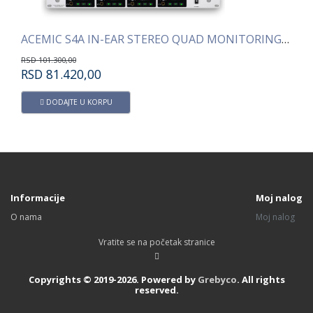
ACEMIC S4A IN-EAR STEREO QUAD MONITORING SISTEM
ACEMIC S1A IN-EAR STEREO MONITORING SI
RSD
41.300,00
RSD
28.320,00
DODAJTE U KORPU
Informacije
Moj nalog
O nama
Moj nalog
Vratite se na početak stranice
Copyrights © 2019-2026. Powered by
Grebyco
. All rights
reserved.