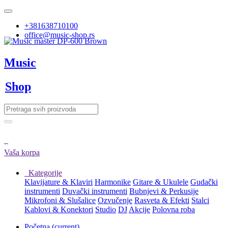
+381638710100
office@music-shop.rs
Music
Shop
Vaša korpa
Kategorije
Klavijature & Klaviri
Harmonike
Gitare & Ukulele
Gudački
instrumenti
Duvački instrumenti
Bubnjevi & Perkusije
Mikrofoni & Slušalice
Ozvučenje
Rasveta & Efekti
Stalci
Kablovi & Konektori
Studio
DJ
Akcije
Polovna roba
Početna
(current)