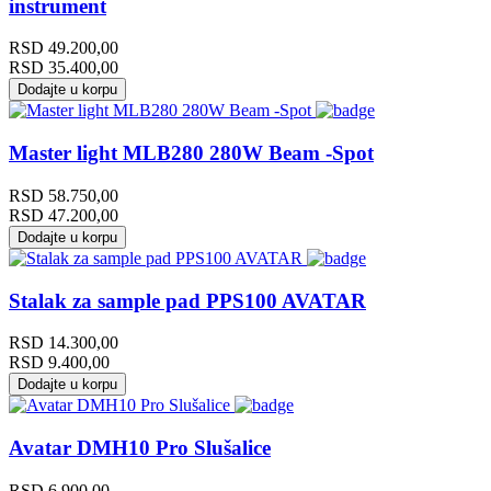
instrument
RSD
49.200,00
RSD
35.400,00
Dodajte u korpu
Master light MLB280 280W Beam -Spot
RSD
58.750,00
RSD
47.200,00
Dodajte u korpu
Stalak za sample pad PPS100 AVATAR
RSD
14.300,00
RSD
9.400,00
Dodajte u korpu
Avatar DMH10 Pro Slušalice
RSD
6.900,00