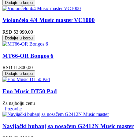
Dodajte u korpu
Violončelo 4/4 Music master VC1000
RSD
53.990,00
Dodajte u korpu
MT66-OR Bongos 6
RSD
11.800,00
Dodajte u korpu
Eno Music DT50 Pad
Za najbolju cenu
Pozovite
Navijački bubanj sa nosačem G2412N Music master