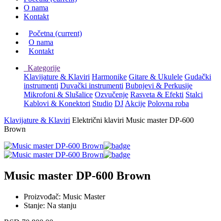
O nama
Kontakt
Početna
(current)
O nama
Kontakt
Kategorije
Klavijature & Klaviri
Harmonike
Gitare & Ukulele
Gudački
instrumenti
Duvački instrumenti
Bubnjevi & Perkusije
Mikrofoni & Slušalice
Ozvučenje
Rasveta & Efekti
Stalci
Kablovi & Konektori
Studio
DJ
Akcije
Polovna roba
Klavijature & Klaviri
Električni klaviri
Music master DP-600
Brown
Music master DP-600 Brown
Proizvođač:
Music Master
Stanje:
Na stanju