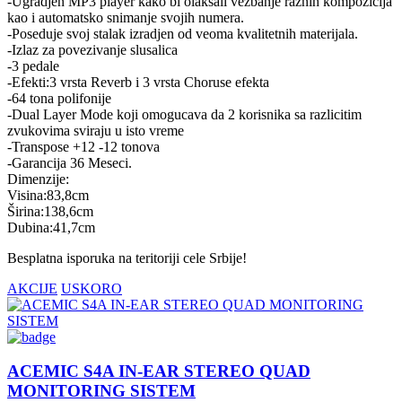
-Ugradjen MP3 player kako bi olaksali vezbanje raznih kompozicija
kao i automatsko snimanje svojih numera.
-Poseduje svoj stalak izradjen od veoma kvalitetnih materijala.
-Izlaz za povezivanje slusalica
-3 pedale
-Efekti:3 vrsta Reverb i 3 vrsta Choruse efekta
-64 tona polifonije
-Dual Layer Mode koji omogucava da 2 korisnika sa razlicitim
zvukovima sviraju u isto vreme
-Transpose +12 -12 tonova
-Garancija 36 Meseci.
Dimenzije:
Visina:83,8cm
Širina:138,6cm
Dubina:41,7cm
Besplatna isporuka na teritoriji cele Srbije!
AKCIJE
USKORO
ACEMIC S4A IN-EAR STEREO QUAD
MONITORING SISTEM