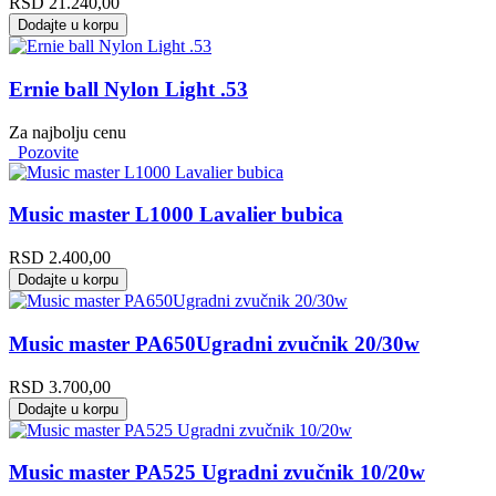
RSD
21.240,00
Dodajte u korpu
Ernie ball Nylon Light .53
Za najbolju cenu
Pozovite
Music master L1000 Lavalier bubica
RSD
2.400,00
Dodajte u korpu
Music master PA650Ugradni zvučnik 20/30w
RSD
3.700,00
Dodajte u korpu
Music master PA525 Ugradni zvučnik 10/20w