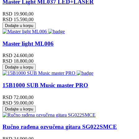
Master Light ML037 LED+LASER
RSD
19.900,00
RSD
15.590,00
Dodajte u korpu
Master light ML006
RSD
24.600,00
RSD
18.800,00
Dodajte u korpu
15B1000 SUB Music master PRO
RSD
72.000,00
RSD
59.000,00
Dodajte u korpu
Ručno rađena ozvučena gitara SG022SMCE
RSD
34.900,00