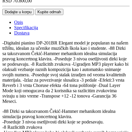
RSD
70.800,00
Dodajte u korpu
Kupite odmah
Opis
Specifikacija
Dostava
-Digitalni pianino DP-201BR Elegant model je popularan na našem
tržištu, idealan za učenike muzičkih škola kao i studente. -88 Dirki
sa takozvanom Čekić-Hammer mehanikom idealna simulacija
pravog koncertnog klavira. -Poseduje 3 nivoa osetljivosti dirki koje
se podesavaju. -8 Razlicitih zvukova -Ugradjen MP3 player kako bi
olaksali vezbanje raznih kompozicija kao i automatsko snimanje
svojih numera. -Poseduje svoj stalak izradjen od veoma kvalitetnih
materijala. -Izlaz za povezivanje slusalica -3 pedale -Efekti:3 vrsta
Reverb i 3 vrsta Choruse efekta -64 tona polifonije -Dual Layer
Mode koji omogucava da 2 korisnika sa razlicitim zvukovima
sviraju u isto vreme -Transpose +12 -12 tonova -Garancija 36
Meseci.
-88 Dirki sa takozvanom Čekić-Hammer mehanikom idealna
simulacija pravog koncertnog klavira.
-Poseduje 3 nivoa osetljivosti dirki koje se podesavaju.
-8 Razlicitih zvukova