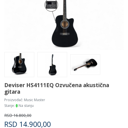
Deviser HS4111EQ Ozvučena akustična
gitara
Proizvođač:
Music Master
Stanje:
Na stanju
RSD
16.800,00
RSD
14.900,00