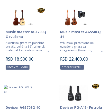
Music master AG170EQ
Music master AG550EQ
Ozvučena
41
Akustična gitara za posebne
Vrhunska, profesionalna
svirače, veličina 36", vrhunski
ozvučena gitara sa
materijali kao i integrisana
integrisanim štimerom,
ozvuka sa štimerom KLT-17A.
vrhunskog kvaliteta i savršene
izrade, vrhunski i odabrani
RSD
18.500,00
RSD
22.400,00
pažljivo birani materijali čine
ovu gitaru posebnom.
DODAJTE U KORPU
DODAJTE U KORPU
Deviser AG570EQ 40
Deviser PG-A15- Futrola