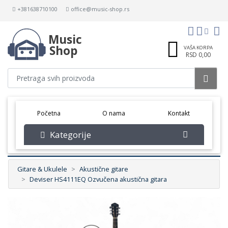
+381638710100
office@music-shop.rs
Music
Shop
VAŠA KORPA
RSD 0,00
(current)
Početna
O nama
Kontakt
Kategorije
Gitare & Ukulele
Akustične gitare
Deviser HS4111EQ Ozvučena akustična gitara