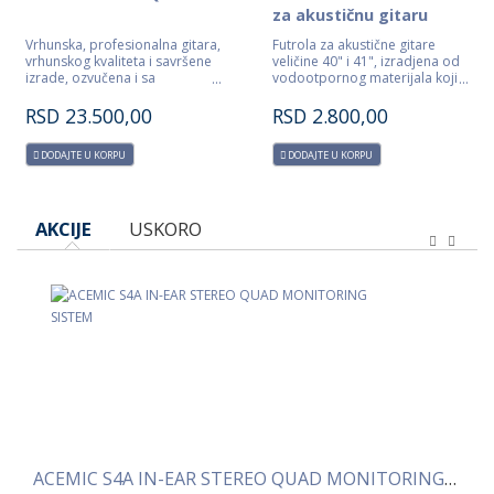
za akustičnu gitaru
Vrhunska, profesionalna gitara,
Futrola za akustične gitare
vrhunskog kvaliteta i savršene
veličine 40" i 41", izradjena od
izrade, ozvučena i sa
vodootpornog materijala koji
integrisanim štimerom, pažljivo
je ispunjen sunđerom debljine
birani materijali čine ovu gitaru
10mm , poseduje preradu u
RSD
23.500,00
RSD
2.800,00
posebnom.
prednjem delu kao i kaiseve za
nošenje na leđa.Veoma
DODAJTE U KORPU
DODAJTE U KORPU
kvalitetna i jaka.
AKCIJE
USKORO
ACEMIC S4A IN-EAR STEREO QUAD MONITORING SISTEM
ACEMIC S1A IN-EAR STEREO MONITORING SI